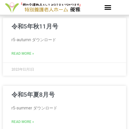
内
容
を
ス
令和5年秋11月号
キ
ッ
r5-autumn ダウンロード
プ
READ MORE »
2023年11月1日
令和5年夏8月号
r5-summer ダウンロード
READ MORE »