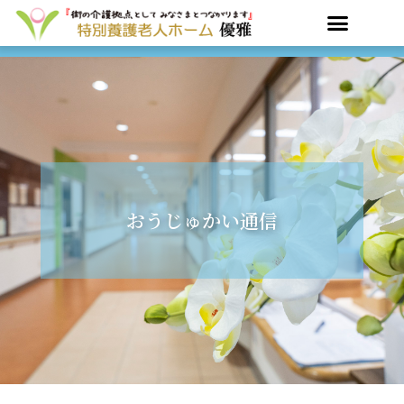
内
容
を
ス
キ
ッ
プ
おうじゅかい通信