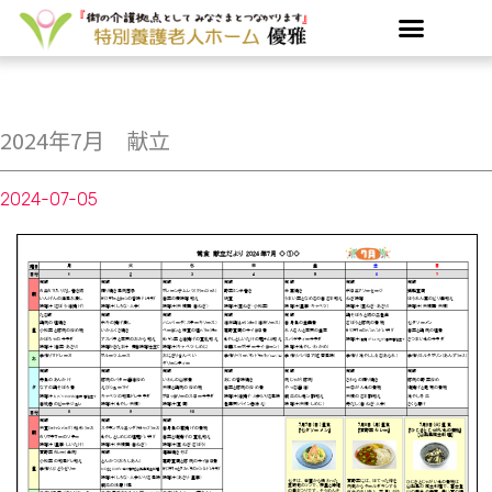
内
容
を
ス
キ
ッ
2024年7月 献立
プ
2024-07-05