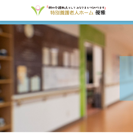
内
容
を
ス
キ
ッ
プ